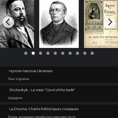
Hymne national Ukrainien
Гімн України
Shchedryk - La vraie "
Carol of the bells
"
Щедрик
La Douma, Chants folkloriques
cosaques
Дума, козацькі українські народні пісні