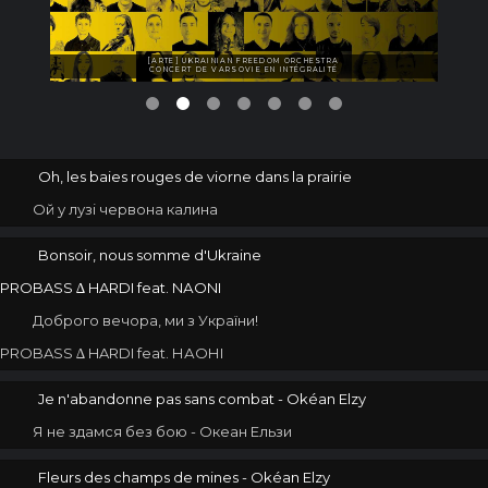
[ARTE] UKRAINIAN FREEDOM ORCHESTRA
CONCERT DE VARSOVIE EN INTÉGRALITÉ
Oh, les baies rouges de viorne dans la prairie
Ой у лузі червона калина
Bonsoir, nous somme d'Ukraine
PROBASS ∆ HARDI feat. NАОNІ
Доброго вечора, ми з України!
PROBASS ∆ HARDI feat. НАОНІ
Je n'abandonne pas sans combat - Okéan Elzy
Я не здамся без бою - Океан Ельзи
Fleurs des champs de mines - Okéan Elzy