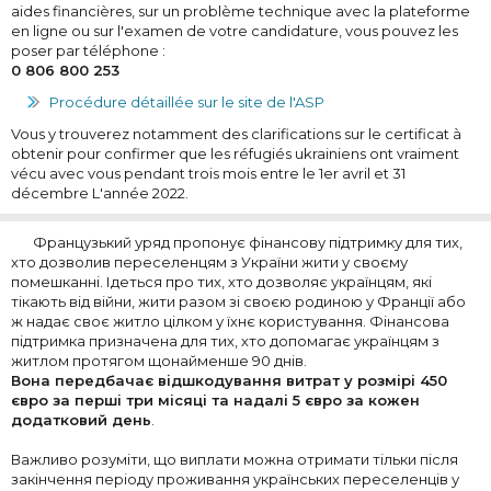
aides financières, sur un problème technique avec la plateforme
en ligne ou sur l'examen de votre candidature, vous pouvez les
poser par téléphone :
0 806 800 253
Procédure détaillée sur le site de l'ASP
Vous y trouverez notamment des clarifications sur le certificat à
obtenir pour confirmer que les réfugiés ukrainiens ont vraiment
vécu avec vous pendant trois mois entre le 1er avril et 31
décembre L'année 2022.
Французький уряд пропонує фінансову підтримку для тих,
хто дозволив переселенцям з України жити у своєму
помешканні. Ідеться про тих, хто дозволяє українцям, які
тікають від війни, жити разом зі своєю родиною у Франції або
ж надає своє житло цілком у їхнє користування. Фінансова
підтримка призначена для тих, хто допомагає українцям з
житлом протягом щонайменше 90 днів.
Вона передбачає відшкодування витрат у розмірі 450
євро за перші три місяці та надалі 5 євро за кожен
додатковий день
.
Важливо розуміти, що виплати можна отримати тільки після
закінчення періоду проживання українських переселенців у