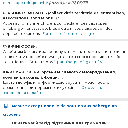
parrainage.refugies.info/
(mise à jour 02/05/22)
PERSONNES MORALES (collectivités territoriales, entreprises,
associations, fondations...) :
Accès au formulaire officiel pour déclarer des capacités
d'hébergement susceptibles d'être mises à disposition des
déplacés ukrainiens :
Formulaire à remplir en ligne
ФІЗИЧНІ ОСОБИ:
Особи, які бажають запропонувати місця проживання, повинні
повідомити про себе в муніципалітеті свого проживання або
на національній платформі :
parrainage.refugies.info/
ЮРИДИЧНІ ОСІБИ (органи місцевого самоврядування,
компанії, асоціації, фонди...):
Доступ до офіційної форми декларування можливостей
розміщення для переміщених українців:
Форма для
заповнення онлайн
Mesure exceptionnelle de soutien aux hébergeurs
citoyens
Винятковий захід підтримки для громадян-