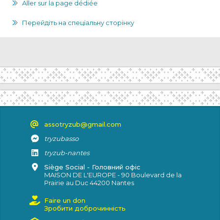
Aller sur la page dédiée
Перейдіть на спеціальну сторінку
assotryzub@gmail.com
tryzubasso
tryzub-nantes
Siège Social - Головний офіс
MAISON DE L'EUROPE - 90 Boulevard de la
Prairie au Duc 44200 Nantes
Faire un don
Зробити доброчинність