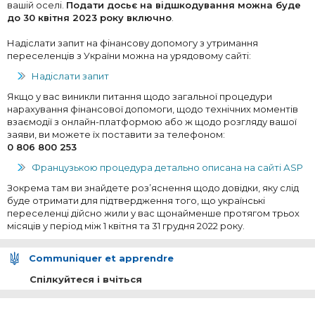
вашій оселі.
Подати досьє на відшкодування можна буде
до 30 квітня 2023 року включно
.
Надіслати запит на фінансову допомогу з утримання
переселенців з України можна на урядовому сайті:
Надіслати запит
Якщо у вас виникли питання щодо загальної процедури
нарахування фінансової допомоги, щодо технічних моментів
взаємодії з онлайн-платформою або ж щодо розгляду вашої
заяви, ви можете їх поставити за телефоном:
0 806 800 253
Французькою процедура детально описана на сайті АSP
Зокрема там ви знайдете роз’яснення щодо довідки, яку слід
буде отримати для підтвердження того, що українські
переселенці дійсно жили у вас щонайменше протягом трьох
місяців у період між 1 квітня та 31 грудня 2022 року.
Communiquer et apprendre
Спілкуйтеся і вчіться